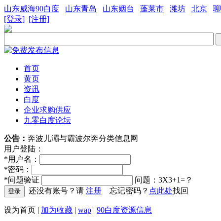
山东威海90白度
山东青岛
山东姻台
蓬莱市
潍坊
北京
聊
[登录]
[注册]
首页
黄页
资讯
白度
企业求购供应
九零白度论坛
公告：
奔波儿灞与霸波尔奔分类信息网
用户登陆：
*
用户名：
*
密码：
*
问题验证
问题：3X3+1=？
还没有账号？请
注册
忘记密码？
点此处
找回
设为首页
|
加为收藏
|
wap
|
90白度资源信息