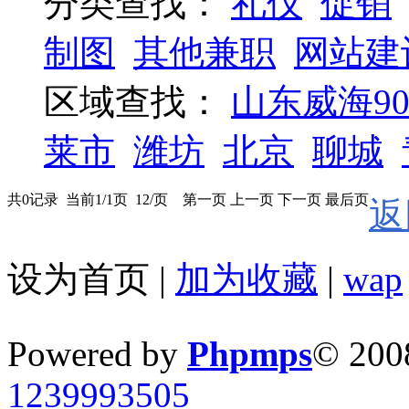
分类查找：
礼仪
促销
制图
其他兼职
网站建
区域查找：
山东威海9
莱市
潍坊
北京
聊城
共0记录 当前1/1页 12/页 第一页 上一页 下一页 最后页
返
设为首页
|
加为收藏
|
wap
Powered by
Phpmps
© 200
1239993505