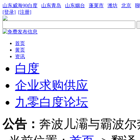
山东威海90白度
山东青岛
山东姻台
蓬莱市
潍坊
北京
聊
[登录]
[注册]
首页
黄页
资讯
白度
企业求购供应
九零白度论坛
公告：
奔波儿灞与霸波尔