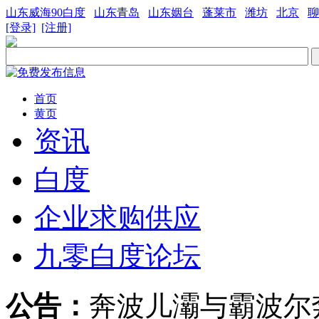
山东威海90白度
山东青岛
山东姻台
蓬莱市
潍坊
北京
聊
[登录]
[注册]
首页
黄页
资讯
白度
企业求购供应
九零白度论坛
公告：
奔波儿灞与霸波尔