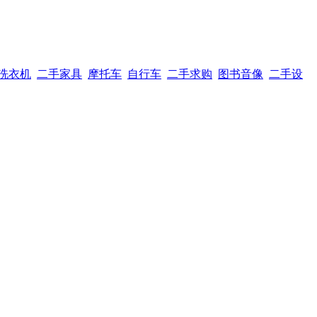
洗衣机
二手家具
摩托车
自行车
二手求购
图书音像
二手设