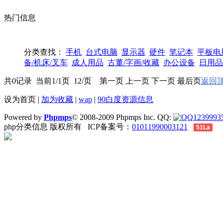
热门信息
分类查找：
手机
台式电脑
显示器
硬件
笔记本
平板电
备/机床/叉车
成人用品
古董/字画/收藏
办公设备
日用品
共0记录 当前1/1页 12/页 第一页 上一页 下一页 最后页
返回顶
设为首页
|
加为收藏
|
wap
|
90白度资源信息
Powered by
Phpmps
© 2008-2009 Phpmps Inc. QQ:
1239993
php分类信息 版权所有 ICP备案号：
01011990003121
51La