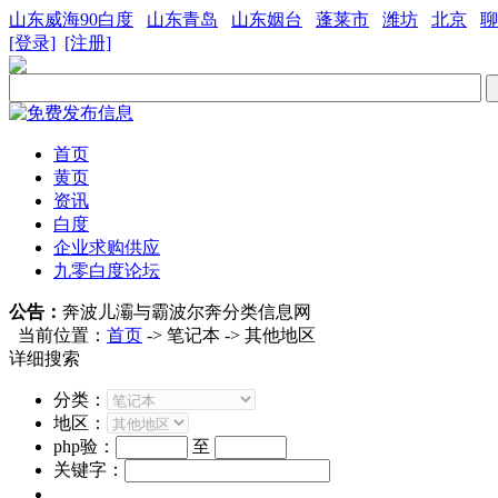
山东威海90白度
山东青岛
山东姻台
蓬莱市
潍坊
北京
聊
[登录]
[注册]
首页
黄页
资讯
白度
企业求购供应
九零白度论坛
公告：
奔波儿灞与霸波尔奔分类信息网
当前位置：
首页
-> 笔记本 -> 其他地区
详细搜索
分类：
地区：
php验：
至
关键字：